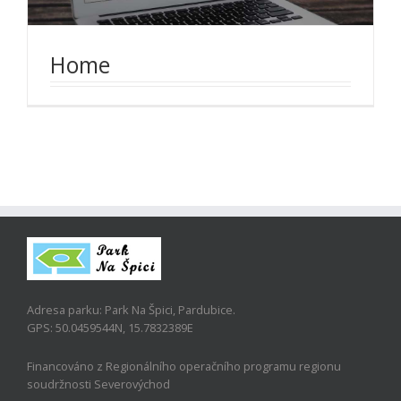
Home
Adresa parku: Park Na Špici, Pardubice.
GPS: 50.0459544N, 15.7832389E
Financováno z Regionálního operačního programu regionu
soudržnosti Severovýchod