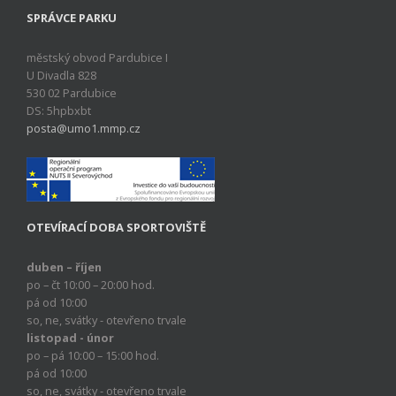
SPRÁVCE PARKU
městský obvod Pardubice I
U Divadla 828
530 02 Pardubice
DS: 5hpbxbt
posta@umo1.mmp.cz
OTEVÍRACÍ DOBA SPORTOVIŠTĚ
duben – říjen
po – čt 10:00 – 20:00 hod.
pá od 10:00
so, ne, svátky - otevřeno trvale
listopad - únor
po – pá 10:00 – 15:00 hod.
pá od 10:00
so, ne, svátky - otevřeno trvale