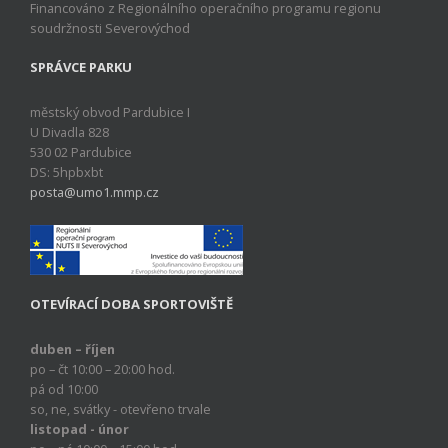
Financováno z Regionálního operačního programu regionu
soudržnosti Severovýchod
SPRÁVCE PARKU
městský obvod Pardubice I
U Divadla 828
530 02 Pardubice
DS: 5hpbxbt
posta@umo1.mmp.cz
OTEVÍRACÍ DOBA SPORTOVIŠTĚ
duben – říjen
po – čt 10:00 – 20:00 hod.
pá od 10:00
so, ne, svátky - otevřeno trvale
listopad - únor