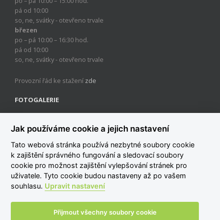
po – pá 10:00 – 15:00 hod.
pá od 10:00
so, ne, svátky - otevřeno trvale
březen
po – pá 10:00 – 16:30 hod.
pá od 10:00
so, ne, svátky - otevřeno trvale
Provozní řád ke stažení
zde
FOTOGALERIE
Jak používáme cookie a jejich nastavení
Tato webová stránka používá nezbytné soubory cookie
k zajištění správného fungování a sledovací soubory
cookie pro možnost zajištění vylepšování stránek pro
uživatele. Tyto cookie budou nastaveny až po vašem
Copyright 2020 Magistrát města Pardubic | Všechna práva
souhlasu.
Upravit nastavení
vyhrazena | Úřad městského obvodu Pardubice I
www.pardubice.eu
Přijmout všechny soubory cookie