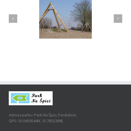
Kryté ohniště –
Lanovka
grilovací prostor
Adresa parku: Park Na Špici, Pardubice.
GPS: 50.0459544N, 15.7832389E