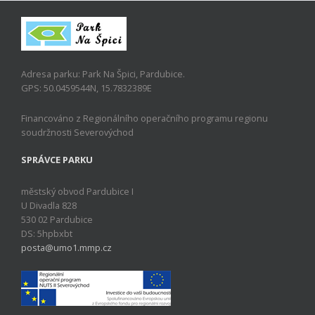
Adresa parku: Park Na Špici, Pardubice.
GPS: 50.0459544N, 15.7832389E
Financováno z Regionálního operačního programu regionu
soudržnosti Severovýchod
SPRÁVCE PARKU
městský obvod Pardubice I
U Divadla 828
530 02 Pardubice
DS: 5hpbxbt
posta@umo1.mmp.cz